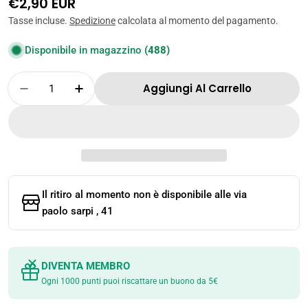
Prezzo
€2,90 EUR
normale
Tasse incluse.
Spedizione
calcolata al momento del pagamento.
Disponibile in magazzino
(488)
Quantità
Aggiungi Al Carrello
Diminuisci La Quantità Per WANGWANG – BISC
Aumenta La Quantità Per WANGWANG 
Il ritiro al momento non è disponibile alle
via
paolo sarpi , 41
DIVENTA MEMBRO
Ogni 1000 punti puoi riscattare un buono da 5€