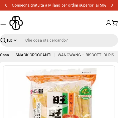
Vai
Consegna gratuita a Milano per ordini superiori ai 50€
al
contenuto
Ca
Ricerca
Casa
SNACK CROCCANTI
WANGWANG – BISCOTTI DI RISO TOSTATI CLASSICI – 52 G
Passa
alle
informazioni
sul
prodotto