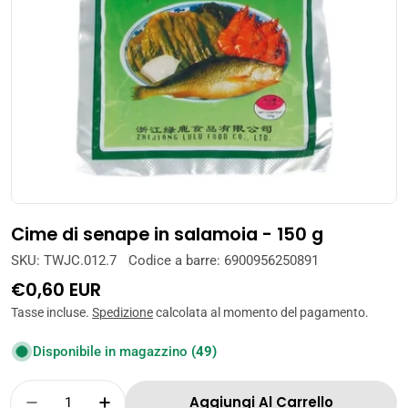
Apri supporto 0 in modalità modale
Cime di senape in salamoia - 150 g
SKU:
TWJC.012.7
Codice a barre:
6900956250891
Prezzo
€0,60 EUR
normale
Tasse incluse.
Spedizione
calcolata al momento del pagamento.
Disponibile in magazzino
(49)
Quantità
Aggiungi Al Carrello