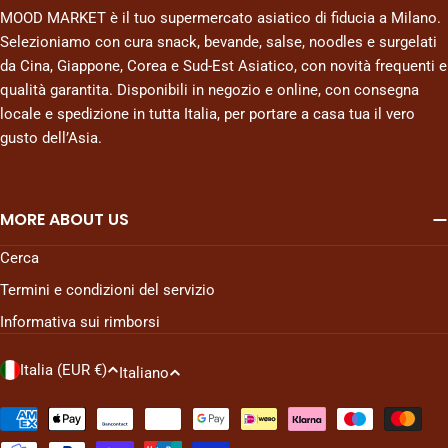
MOOD MARKET è il tuo supermercato asiatico di fiducia a Milano.
Selezioniamo con cura snack, bevande, salse, noodles e surgelati
da Cina, Giappone, Corea e Sud-Est Asiatico, con novità frequenti e
qualità garantita. Disponibili in negozio e online, con consegna
locale e spedizione in tutta Italia, per portare a casa tua il vero
gusto dell’Asia.
MORE ABOUT US
Cerca
Termini e condizioni del servizio
Informativa sui rimborsi
P
L
Italia (EUR €)
Italiano
a
i
e
n
Metodi
di