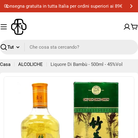
Vai
Consegna gratuita a Milano per ordini superiori ai 50€
al
contenuto
Ca
Ricerca
Casa
ALCOLICHE
Liquore Di Bambù - 500ml - 45%Vol
Passa
alle
informazioni
sul
prodotto