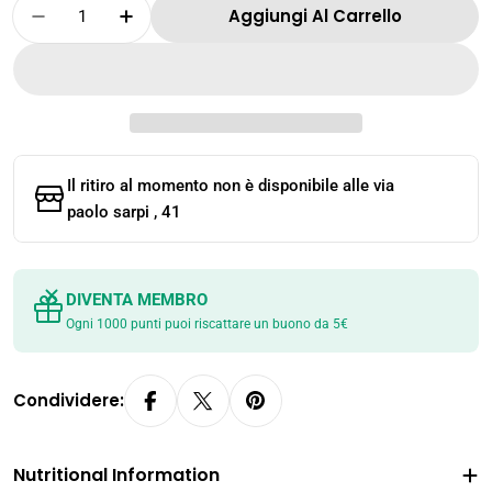
Quantità
Aggiungi Al Carrello
Diminuisci La Quantità Per Liquore Di Bambù
Aumenta La Quantità Per Liquore D
Il ritiro al momento non è disponibile alle
via
paolo sarpi , 41
DIVENTA MEMBRO
Ogni 1000 punti puoi riscattare un buono da 5€
Condividere:
Nutritional Information