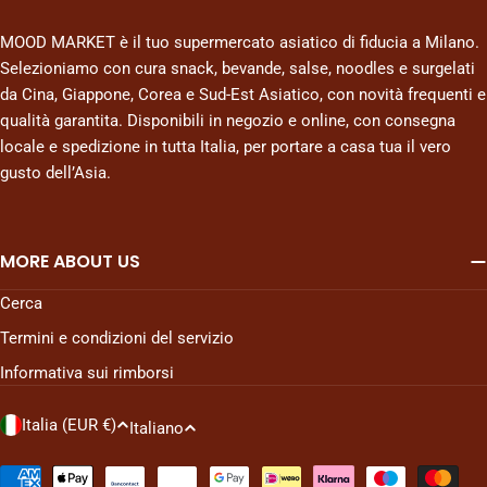
MOOD MARKET è il tuo supermercato asiatico di fiducia a Milano.
Selezioniamo con cura snack, bevande, salse, noodles e surgelati
da Cina, Giappone, Corea e Sud-Est Asiatico, con novità frequenti e
qualità garantita. Disponibili in negozio e online, con consegna
locale e spedizione in tutta Italia, per portare a casa tua il vero
gusto dell’Asia.
MORE ABOUT US
Cerca
Termini e condizioni del servizio
Informativa sui rimborsi
P
L
Italia (EUR €)
Italiano
a
i
e
n
Metodi