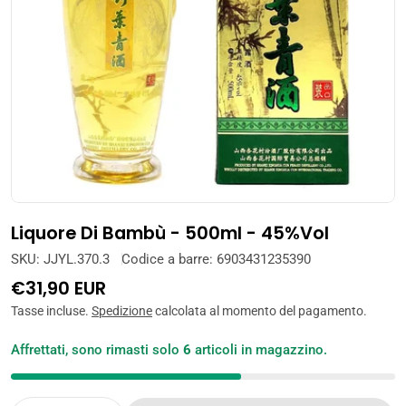
Apri supporto 0 in modalità modale
Liquore Di Bambù - 500ml - 45%Vol
SKU:
JJYL.370.3
Codice a barre:
6903431235390
Prezzo
€31,90 EUR
normale
Tasse incluse.
Spedizione
calcolata al momento del pagamento.
Affrettati, sono rimasti solo
6
articoli in magazzino.