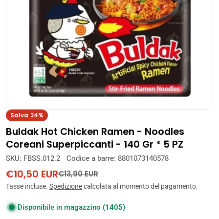
Apri supporto 0 in modalità modale
Salva
24%
Buldak Hot Chicken Ramen - Noodles
Coreani Superpiccanti - 140 Gr * 5 PZ
SKU:
FBSS.012.2
Codice a barre:
8801073140578
€10,50 EUR
Prezzo
Prezzo
€13,90 EUR
di
normale
Tasse incluse.
Spedizione
calcolata al momento del pagamento.
vendita
Disponibile in magazzino
(1405)