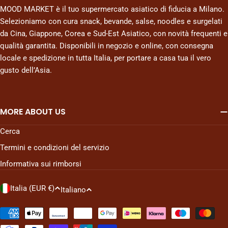
MOOD MARKET è il tuo supermercato asiatico di fiducia a Milano.
Selezioniamo con cura snack, bevande, salse, noodles e surgelati
da Cina, Giappone, Corea e Sud-Est Asiatico, con novità frequenti e
qualità garantita. Disponibili in negozio e online, con consegna
locale e spedizione in tutta Italia, per portare a casa tua il vero
gusto dell’Asia.
MORE ABOUT US
Cerca
Termini e condizioni del servizio
Informativa sui rimborsi
P
L
Italia (EUR €)
Italiano
a
i
e
n
Metodi
di