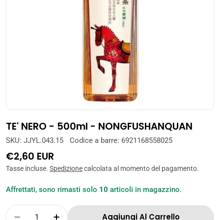
Apri supporto 0 in modalità modale
TE' NERO - 500ml - NONGFUSHANQUAN
SKU:
JJYL.043.15
Codice a barre:
6921168558025
Prezzo
€2,60 EUR
normale
Tasse incluse.
Spedizione
calcolata al momento del pagamento.
Affrettati, sono rimasti solo
10
articoli in magazzino.
Quantità
Aggiungi Al Carrello