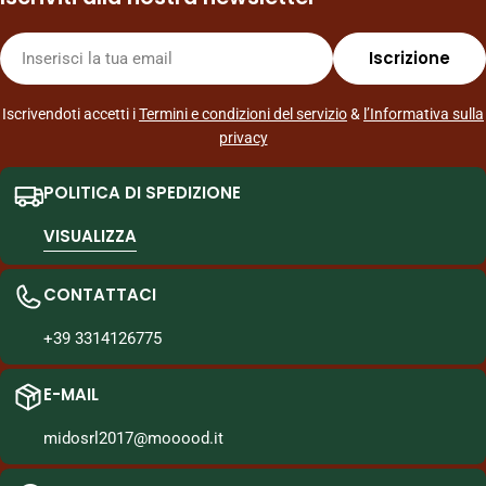
E-
Iscrizione
mail
Iscrivendoti accetti i
Termini e condizioni del servizio
&
l’Informativa sulla
privacy
POLITICA DI SPEDIZIONE
VISUALIZZA
CONTATTACI
+39 3314126775
E-MAIL
midosrl2017@mooood.it