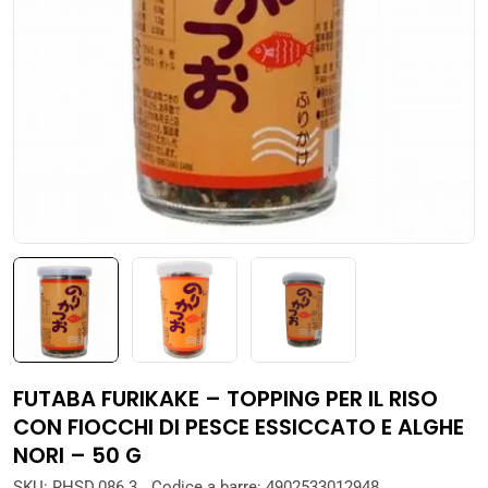
Apri supporto 0 in modalità modale
FUTABA FURIKAKE – TOPPING PER IL RISO
CON FIOCCHI DI PESCE ESSICCATO E ALGHE
NORI – 50 G
SKU:
RHSD.086.3
Codice a barre:
4902533012948