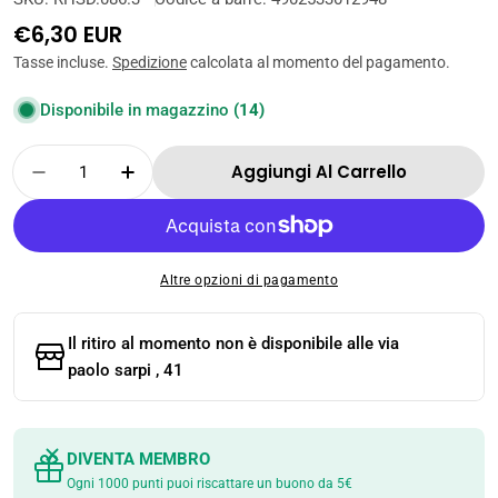
Prezzo
€6,30 EUR
normale
Tasse incluse.
Spedizione
calcolata al momento del pagamento.
Disponibile in magazzino
(14)
Quantità
Aggiungi Al Carrello
Diminuisci La Quantità Per FUTABA FURIKAKE
Aumenta La Quantità Per FUTABA FUR
Altre opzioni di pagamento
Il ritiro al momento non è disponibile alle
via
paolo sarpi , 41
DIVENTA MEMBRO
Ogni 1000 punti puoi riscattare un buono da 5€