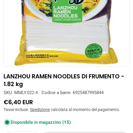
Apri supporto 0 in modalità modale
LANZHOU RAMEN NOODLES DI FRUMENTO -
1.82 kg
SKU:
MMLY.022.4
Codice a barre:
6925487995844
Prezzo
€6,40 EUR
normale
Tasse incluse.
Spedizione
calcolata al momento del pagamento.
Disponibile in magazzino
(15)