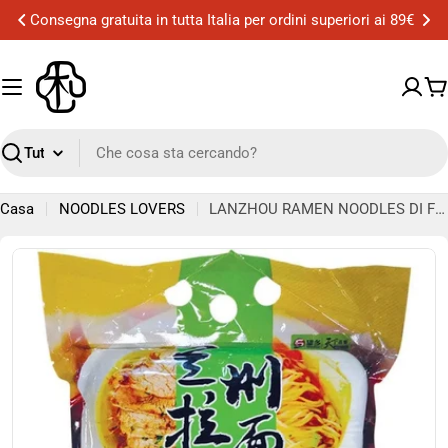
Vai
Consegna gratuita a Milano per ordini superiori ai 50€
al
contenuto
Ca
Ricerca
Casa
NOODLES LOVERS
LANZHOU RAMEN NOODLES DI FRUMENTO - 1.82 kg
Passa
alle
informazioni
sul
prodotto