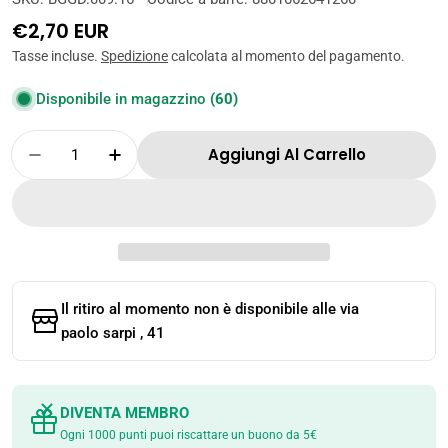
Prezzo
€2,70 EUR
normale
Tasse incluse.
Spedizione
calcolata al momento del pagamento.
Disponibile in magazzino
(60)
Quantità
Aggiungi Al Carrello
Diminuisci La Quantità Per LOTTE – PEPERO 
Aumenta La Quantità Per LOTTE – P
Il ritiro al momento non è disponibile alle
via
paolo sarpi , 41
DIVENTA MEMBRO
Ogni 1000 punti puoi riscattare un buono da 5€