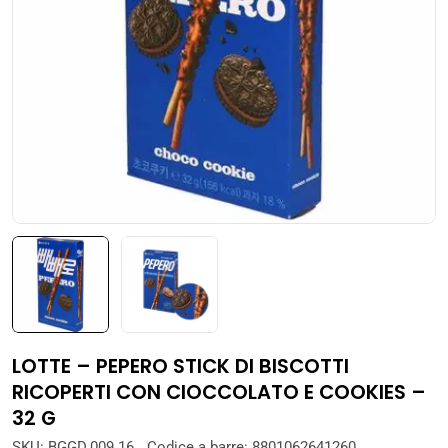
Apri supporto 0 in modalità modale
LOTTE – PEPERO STICK DI BISCOTTI
RICOPERTI CON CIOCCOLATO E COOKIES –
32 G
SKU:
BGGD.009.16
Codice a barre:
8801062641260