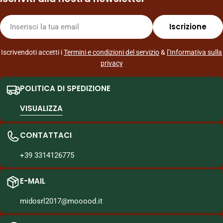
E-
Iscrizione
mail
Iscrivendoti accetti i
Termini e condizioni del servizio
&
l’Informativa sulla
privacy
POLITICA DI SPEDIZIONE
VISUALIZZA
CONTATTACI
+39 3314126775
E-MAIL
midosrl2017@mooood.it