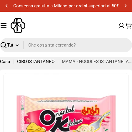
Vai
Consegna gratuita a Milano per ordini superiori ai 50€
al
contenuto
Ca
Ricerca
Casa
CIBO ISTANTANEO
MAMA - NOODLES ISTANTANEI AL GUSTO DI BACON CARBONARA - 85 G
Passa
alle
informazioni
sul
prodotto