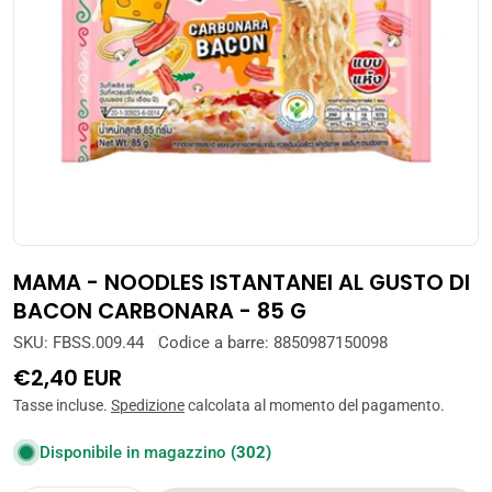
Apri supporto 0 in modalità modale
MAMA - NOODLES ISTANTANEI AL GUSTO DI
BACON CARBONARA - 85 G
SKU:
FBSS.009.44
Codice a barre:
8850987150098
Prezzo
€2,40 EUR
normale
Tasse incluse.
Spedizione
calcolata al momento del pagamento.
Disponibile in magazzino
(302)