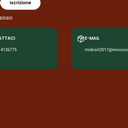
Iscrizione
 privacy
ATTACI
E-MAIL
14126775
midosrl2017@mooood.