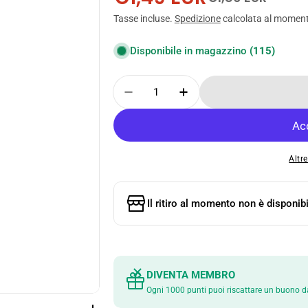
Prezzo
Prezzo
Tasse incluse.
Spedizione
calcolata al momen
di
normale
vendita
Disponibile in magazzino
(115)
Quantità
Diminuisci La Quantità Pe
Aumenta La Quanti
Altr
Il ritiro al momento non è disponibi
DIVENTA MEMBRO
Ogni 1000 punti puoi riscattare un buono d