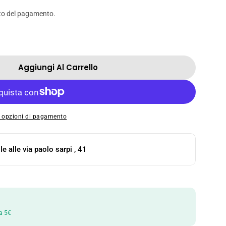
o
to del pagamento.
n
e
Aggiungi Al Carrello
r MOGU MOGU AL COCCO – 320 ML
tà Per MOGU MOGU AL COCCO – 320 ML
e opzioni di pagamento
le alle
via paolo sarpi , 41
a 5€