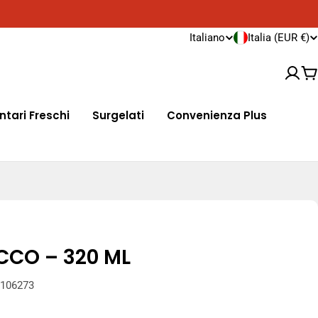
Spedizioni in tutta Europa
Consegna 
P
L
Italiano
Italia (EUR €)
a
i
Ca
e
n
ntari Freschi
Surgelati
Convenienza Plus
s
g
e
u
/
a
r
e
CO – 320 ML
g
106273
i