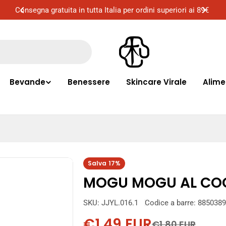
89€
Consegna gratuita a Milano per ordini superiori ai 50€
Bevande
Benessere
Skincare Virale
Alime
Salva
17%
MOGU MOGU AL COC
SKU:
JJYL.016.1
Codice a barre:
8850389
€1,49 EUR
€1,80 EUR