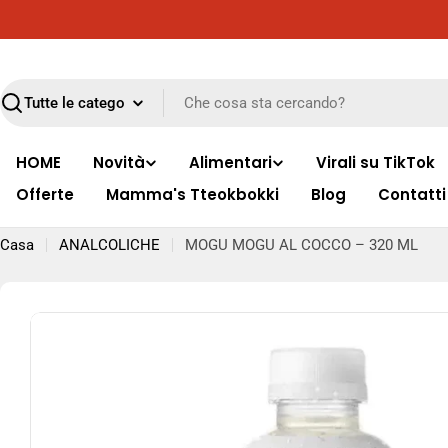
Vai
Consegna gratuita in tutta Italia per ordini superiori ai 
al
contenuto
Ricerca
HOME
Novità
Alimentari
Virali su TikTok
Offerte
Mamma's Tteokbokki
Blog
Contatti
Casa
ANALCOLICHE
MOGU MOGU AL COCCO – 320 ML
Passa
alle
informazioni
sul
prodotto