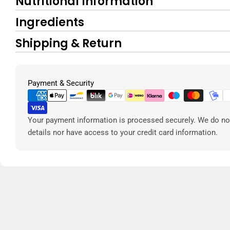
Nutritional Information
Ingredients
Shipping & Return
Metodi
Payment & Security
di
pagamento
Your payment information is processed securely. We do not
details nor have access to your credit card information.