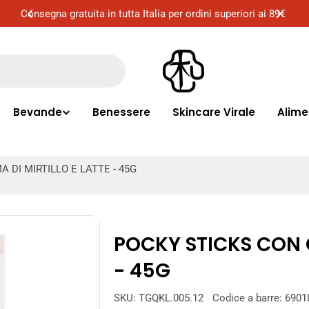
i ai 89€
Consegna gratuita a Milano per ordini superiori ai 50€
Bevande
Benessere
Skincare Virale
Alime
 DI MIRTILLO E LATTE - 45G
POCKY STICKS CON C
- 45G
SKU:
TGQKL.005.12
Codice a barre:
6901