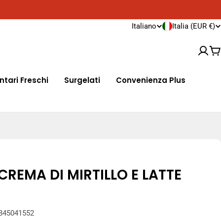
Spedizioni in tutta Europa
Cons
P
L
Italiano
Italia (EUR €)
a
i
Ca
e
n
ntari Freschi
Surgelati
Convenienza Plus
s
g
e
u
/
a
r
e
REMA DI MIRTILLO E LATTE
g
i
845041552