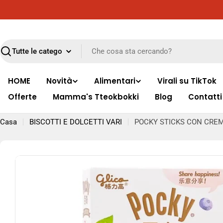
Vai
Consegna gratuita in tutta Italia per ordini superior
al
contenuto
Ricerca
HOME
Novità
Alimentari
Virali su TikTok
Offerte
Mamma's Tteokbokki
Blog
Contatti
Casa
BISCOTTI E DOLCETTI VARI
POCKY STICKS CON CREMA
Passa
alle
informazioni
sul
prodotto