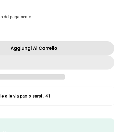
o
to del pagamento.
n
e
Aggiungi Al Carrello
POCKY STICKS CON CREMA DI MIRTILLO E LATTE - 4
à Per POCKY STICKS CON CREMA DI MIRTILLO E LA
le alle
via paolo sarpi , 41