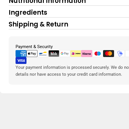
Nutritional Information
Ingredients
Shipping & Return
Metodi
Payment & Security
di
pagamento
Your payment information is processed securely. We do not
details nor have access to your credit card information.