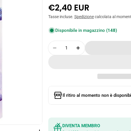
Prezzo
€2,40 EUR
normale
Tasse incluse.
Spedizione
calcolata al momen
Disponibile in magazzino
(148)
Quantità
Diminuisci La Quantità Per 
Aumenta La Quantit
Il ritiro al momento non è disponibi
DIVENTA MEMBRO