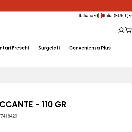
Spedizioni in tutta Europa
Consegna 
P
L
Italiano
Italia (EUR €)
a
i
Ca
e
n
ntari Freschi
Surgelati
Convenienza Plus
s
g
e
u
/
a
r
e
CCANTE - 110 GR
g
77418420
i