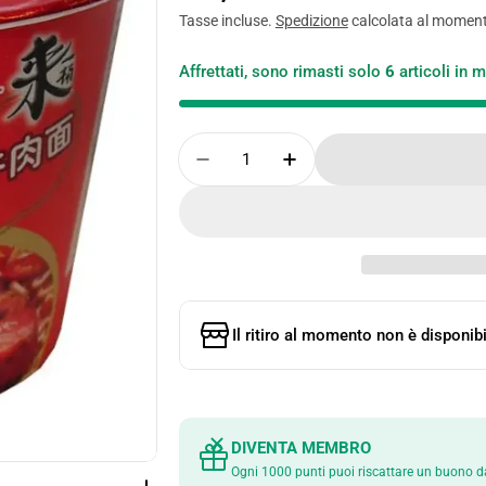
normale
Tasse incluse.
Spedizione
calcolata al momen
Affrettati, sono rimasti solo
6
articoli in 
Quantità
Diminuisci La Quantità Per
Aumenta La Quanti
Il ritiro al momento non è disponibi
DIVENTA MEMBRO
Ogni 1000 punti puoi riscattare un buono d