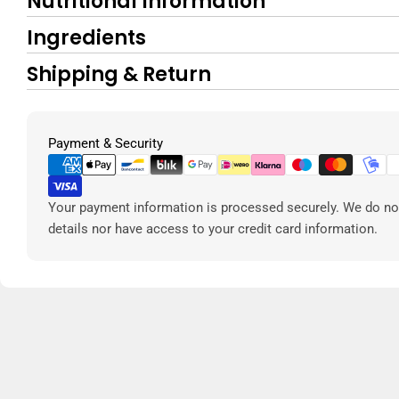
Nutritional Information
Ingredients
Shipping & Return
Metodi
Payment & Security
di
pagamento
Your payment information is processed securely. We do not
details nor have access to your credit card information.