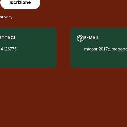
Iscrizione
 privacy
ATTACI
E-MAIL
14126775
midosrl2017@mooood.