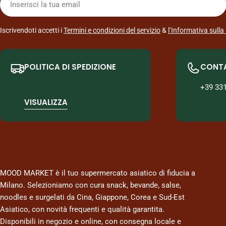
mail
Iscrivendoti accetti i
Termini e condizioni del servizio
&
l’Informativa sulla
POLITICA DI SPEDIZIONE
CONT
+39 33
VISUALIZZA
MOOD MARKET è il tuo supermercato asiatico di fiducia a
Milano. Selezioniamo con cura snack, bevande, salse,
noodles e surgelati da Cina, Giappone, Corea e Sud-Est
Asiatico, con novità frequenti e qualità garantita.
Disponibili in negozio e online, con consegna locale e