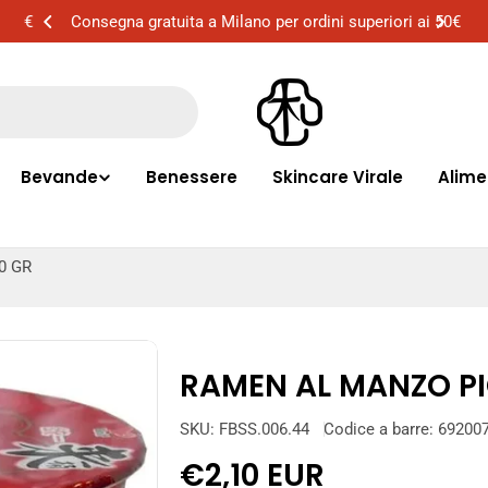
89€
Consegna gratuita a Milano per ordini superiori ai 50€
Bevande
Benessere
Skincare Virale
Alime
0 GR
RAMEN AL MANZO PI
SKU:
FBSS.006.44
Codice a barre:
69200
Prezzo
€2,10 EUR