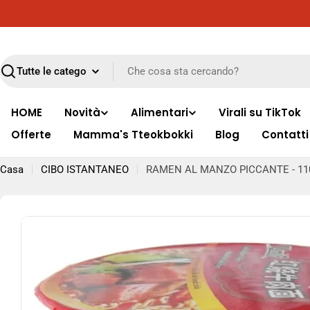
Vai
Consegna gratuita in tutta Italia per ordini superiori ai 
al
contenuto
Ricerca
HOME
Novità
Alimentari
Virali su TikTok
Offerte
Mamma's Tteokbokki
Blog
Contatti
Casa
CIBO ISTANTANEO
RAMEN AL MANZO PICCANTE - 11
Passa
alle
informazioni
sul
prodotto