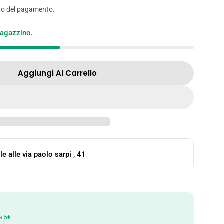
to del pagamento.
o
n
magazzino.
e
Aggiungi Al Carrello
 RAMEN AL MANZO PICCANTE - 110 GR
tà Per RAMEN AL MANZO PICCANTE - 110 GR
le alle
via paolo sarpi , 41
a 5€