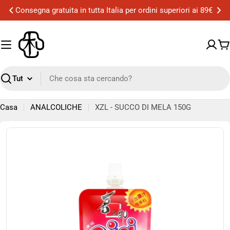
Vai
89€
Consegna gratuita a Milano per ordini superiori ai 50
al
contenuto
Ca
Ricerca
Casa
ANALCOLICHE
XZL - SUCCO DI MELA 150G
Passa
alle
informazioni
sul
prodotto