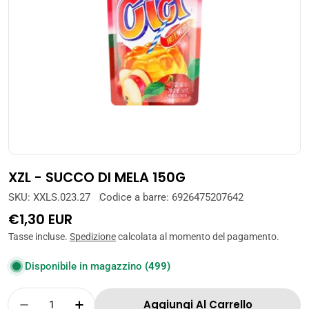
Apri supporto 0 in modalità modale
XZL - SUCCO DI MELA 150G
SKU:
XXLS.023.27
Codice a barre:
6926475207642
Prezzo
€1,30 EUR
normale
Tasse incluse.
Spedizione
calcolata al momento del pagamento.
Disponibile in magazzino
(499)
Quantità
Aggiungi Al Carrello