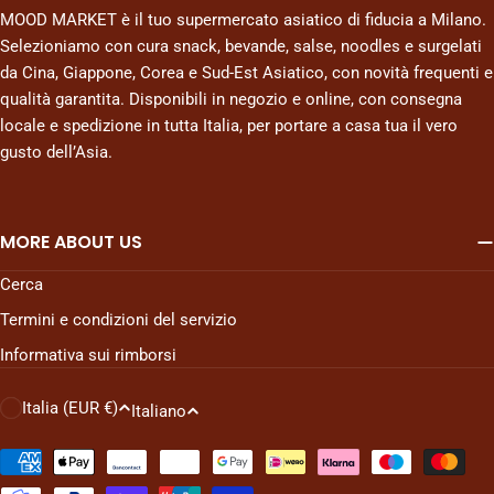
MOOD MARKET è il tuo supermercato asiatico di fiducia a Milano.
Selezioniamo con cura snack, bevande, salse, noodles e surgelati
da Cina, Giappone, Corea e Sud-Est Asiatico, con novità frequenti e
qualità garantita. Disponibili in negozio e online, con consegna
locale e spedizione in tutta Italia, per portare a casa tua il vero
gusto dell’Asia.
MORE ABOUT US
Cerca
Termini e condizioni del servizio
Informativa sui rimborsi
P
L
Italia (EUR €)
Italiano
a
i
e
n
Metodi
di